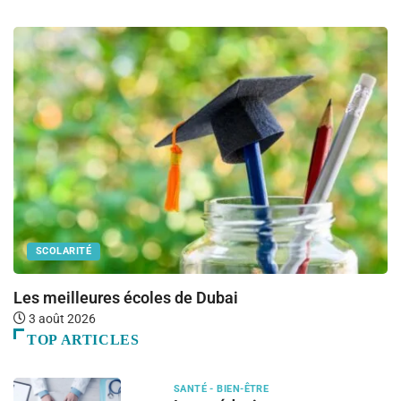
SCOLARITÉ
Les meilleures écoles de Dubai
Ba
3 août 2026
TOP ARTICLES
SANTÉ - BIEN-ÊTRE