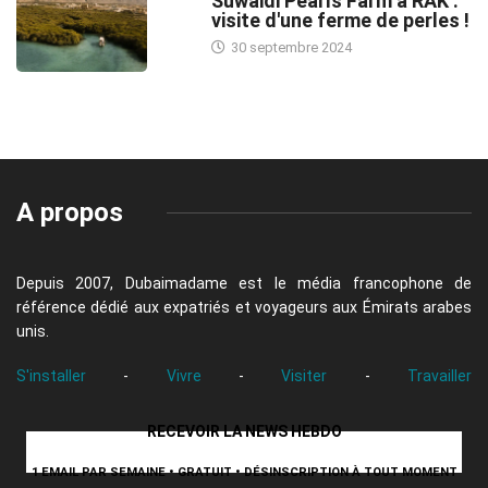
Suwaidi Pearls Farm à RAK :
visite d'une ferme de perles !
30 septembre 2024
A propos
Depuis 2007, Dubaimadame est le média francophone de
référence dédié aux expatriés et voyageurs aux Émirats arabes
unis.
S'installer
-
Vivre
-
Visiter
-
Travailler
RECEVOIR LA NEWS HEBDO
1 EMAIL PAR SEMAINE • GRATUIT • DÉSINSCRIPTION À TOUT MOMENT