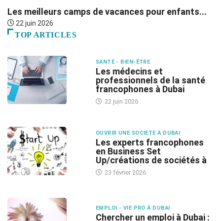
Les meilleurs camps de vacances pour enfants...
T
22 juin 2026
TOP ARTICLES
SANTÉ - BIEN-ÊTRE
Les médecins et
professionnels de la santé
francophones à Dubai
22 juin 2026
OUVRIR UNE SOCIETE À DUBAI
Les experts francophones
en Business Set
Up/créations de sociétés à
23 février 2026
EMPLOI - VIE PRO À DUBAI
Chercher un emploi à Dubai :