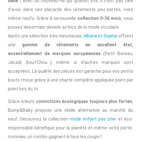
bébé !
Avec un nouveau-né qui grandit vite, il n’est pas rare
d’avoir dans ses placards des vêtements peu portés, voire
même neufs. Grâce à sa nouvelle
collection 0-36 mois
, vous
pouvez désormais devenir actrice de la mode circulaire.
Après une sélection très minutieuse,
Albane et Sophie
offrent
une
gamme de vêtements en excellent état,
essentiellement de marques européennes
(Petit Bateau,
Jacadi, Bout’Chou…), même si d’autres marques sont
acceptées. La qualité des pièces est garantie pour vos petits
bouts choux grâce à une charte complète appliquée point par
point lors du tri.
Grâce à leurs
convictions écologiques toujours plus fortes
,
Bump&Baby propose une réelle alternative au marché du
neuf. Découvrez la collection
mode enfant pas cher
et éco-
responsable bénéfique pour la planète et même votre porte-
monnaie, un combo gagnant à tous les coups !