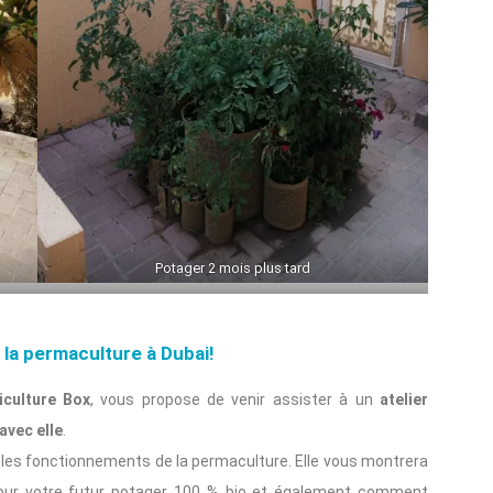
Potager 2 mois plus tard
 la permaculture à Dubai!
iculture Box
, vous propose de venir assister à un
atelier
avec elle
.
r les fonctionnements de la permaculture. Elle vous montrera
 pour votre futur potager 100 % bio et également comment