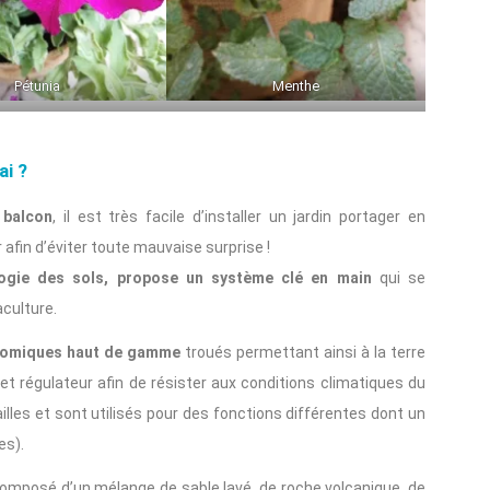
Pétunia
Menthe
ai ?
 balcon
, il est très facile d’installer un jardin portager en
 afin d’éviter toute mauvaise surprise !
ologie des sols, propose un système clé en main
qui se
culture.
onomiques haut de gamme
troués permettant ainsi à la terre
let régulateur afin de résister aux conditions climatiques du
tailles et sont utilisés pour des fonctions différentes dont un
es).
omposé d’un mélange de sable lavé, de roche volcanique, de