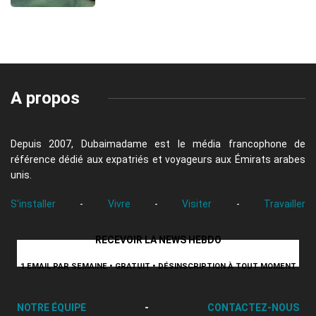
A propos
Depuis 2007, Dubaimadame est le média francophone de
référence dédié aux expatriés et voyageurs aux Émirats arabes
unis.
S'installer
-
Vivre
-
Visiter
-
Travailler
RECEVOIR LA NEWS HEBDO
1 EMAIL PAR SEMAINE • GRATUIT • DÉSINSCRIPTION À TOUT MOMENT
NOTRE ÉQUIPE
-
CONTACTEZ-NOUS