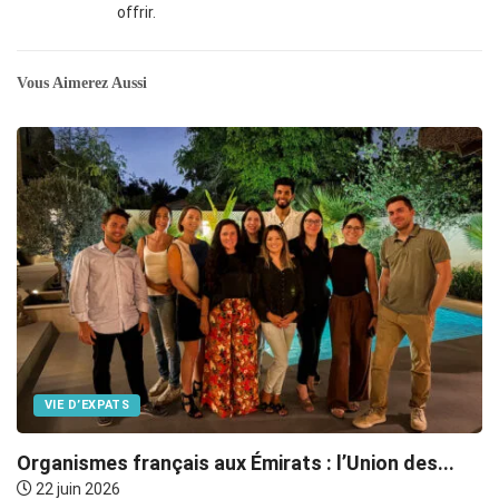
offrir.
Vous Aimerez Aussi
VIE D’EXPATS
Organismes français aux Émirats : l’Union des...
P
22 juin 2026