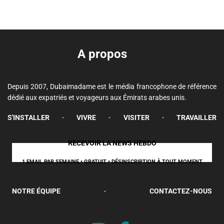
A propos
Depuis 2007, Dubaimadame est le média francophone de référence
dédié aux expatriés et voyageurs aux Émirats arabes unis.
S'INSTALLER
-
VIVRE
-
VISITER
-
TRAVAILLER
RECEVOIR LA NEWS HEBDO
1 EMAIL PAR SEMAINE • GRATUIT • DÉSINSCRIPTION À TOUT MOMENT
NOTRE ÉQUIPE
-
CONTACTEZ-NOUS