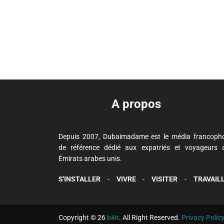
A propos
Depuis 2007, Dubaimadame est le média francoph
de référence dédié aux expatriés et voyageurs 
Émirats arabes unis.
S'INSTALLER
-
VIVRE
-
VISITER
-
TRAVAIL
Copyright © 26
b4it
. All Right Reserved.
Privacy Polic