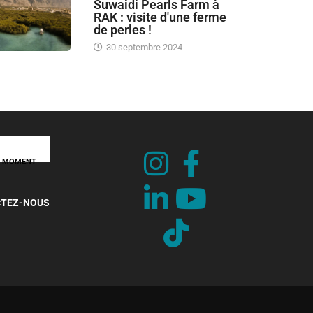
Suwaidi Pearls Farm à
RAK : visite d'une ferme
de perles !
30 septembre 2024
UT MOMENT
TEZ-NOUS