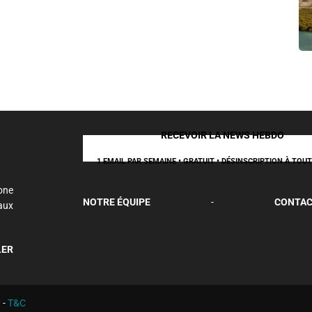
RECEVOIR LA NEWS HEBDO
1 EMAIL PAR SEMAINE • GRATUIT • DÉSINSCRIPTION À TO
one
NOTRE ÉQUIPE
-
CONTAC
aux
LER
y
-
T&C