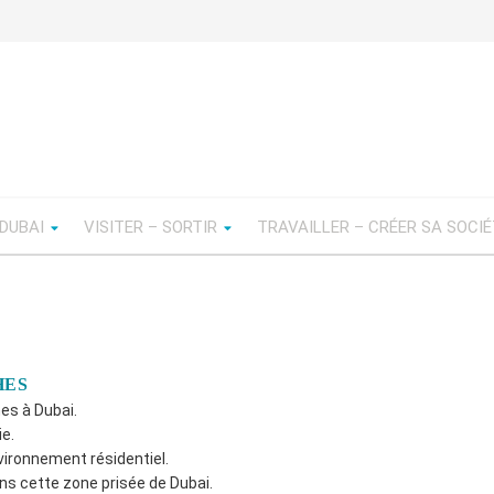
 DUBAI
VISITER – SORTIR
TRAVAILLER – CRÉER SA SOCI
HES
es à Dubai.
ie.
vironnement résidentiel.
ns cette zone prisée de Dubai.