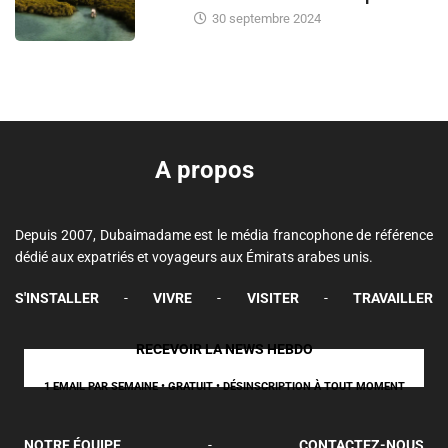
30 septembre 2024
A propos
Depuis 2007, Dubaimadame est le média francophone de référence
dédié aux expatriés et voyageurs aux Émirats arabes unis.
S'INSTALLER
-
VIVRE
-
VISITER
-
TRAVAILLER
RECEVOIR LA NEWS HEBDO
1 EMAIL PAR SEMAINE • GRATUIT • DÉSINSCRIPTION À TOUT MOMENT
NOTRE ÉQUIPE
-
CONTACTEZ-NOUS