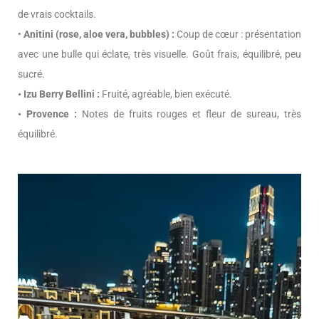
de vrais cocktails.
•
Anitini (rose, aloe vera, bubbles) :
Coup de cœur : présentation
avec une bulle qui éclate, très visuelle. Goût frais, équilibré, peu
sucré.
• Izu Berry Bellini :
Fruité, agréable, bien exécuté.
• Provence :
Notes de fruits rouges et fleur de sureau, très
équilibré.