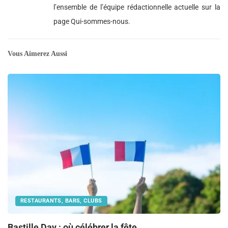
l’ensemble de l’équipe rédactionnelle actuelle sur la
page Qui-sommes-nous.
Vous Aimerez Aussi
RESTAURANTS, BARS, CLUBS
Bastille Day : où célébrer la fête...
O