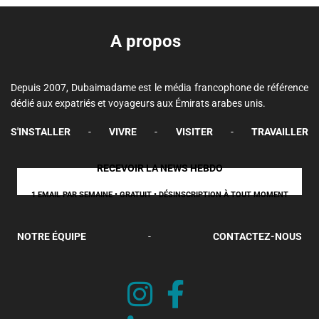
A propos
Depuis 2007, Dubaimadame est le média francophone de référence
dédié aux expatriés et voyageurs aux Émirats arabes unis.
S'INSTALLER
-
VIVRE
-
VISITER
-
TRAVAILLER
RECEVOIR LA NEWS HEBDO
1 EMAIL PAR SEMAINE • GRATUIT • DÉSINSCRIPTION À TOUT MOMENT
NOTRE ÉQUIPE
-
CONTACTEZ-NOUS