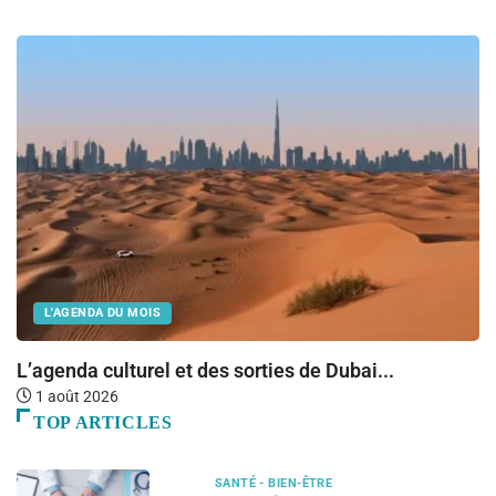
L'AGENDA DU MOIS
L’agenda culturel et des sorties de Dubai...
Ba
1 août 2026
TOP ARTICLES
SANTÉ - BIEN-ÊTRE