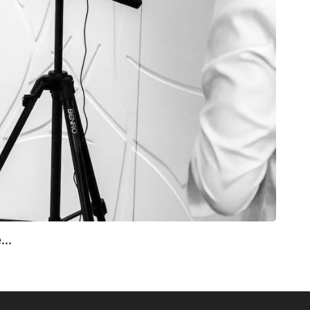
SAN
...
Flora 
13 av