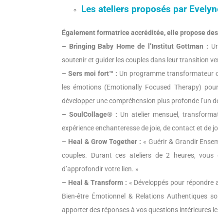
Les ateliers proposés par Evelyn
Également formatrice accréditée, elle propose des a
– Bringing Baby Home de l’Institut Gottman :
Un
soutenir et guider les couples dans leur transition ver
– Sers moi fort™ :
Un programme transformateur co
les émotions (Emotionally Focused Therapy) pour 
développer une compréhension plus profonde l’un de l’
– SoulCollage® :
Un atelier mensuel, transformate
expérience enchanteresse de joie, de contact et de jol
– Heal & Grow Together :
« Guérir & Grandir Ensem
couples. Durant ces ateliers de 2 heures, vous 
d’approfondir votre lien. »
– Heal & Transform :
« Développés pour répondre a
Bien-être Émotionnel & Relations Authentiques son
apporter des réponses à vos questions intérieures le