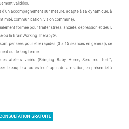
uement validées.
e d’un accompagnement sur mesure, adapté à sa dynamique, à
 (intimité, communication, vision commune).
galement formée pour traiter stress, anxiété, dépression et deuil,
nce ou la BrainWorking Therapy®.
sont pensées pour être rapides (3 à 15 séances en général), ce
ent sur le long terme.
des ateliers variés (Bringing Baby Home, Sers moi fort™,
 le couple à toutes les étapes de la relation, en présentiel à
:
 CONSULTATION GRATUITE