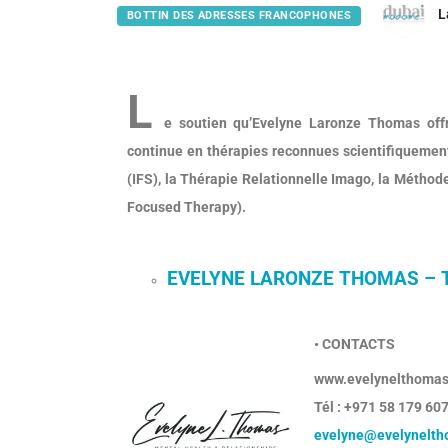
L
BOTTIN DES ADRESSES FRANCOPHONES
L
e soutien qu’Evelyne Laronze Thomas offr
continue en thérapies reconnues scientifiquement 
(IFS), la Thérapie Relationnelle Imago, la Méthod
Focused Therapy).
EVELYNE LARONZE THOMAS – Th
• CONTACTS
www.evelynelthoma
Tél : +971 58 179 60
evelyne@evelynelt