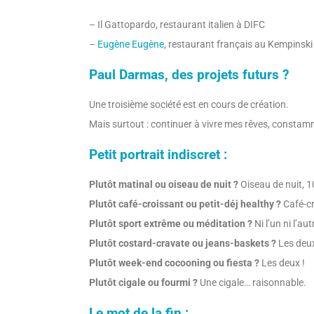
– Il Gattopardo, restaurant italien à DIFC
–
Eugène Eugène
, restaurant français au Kempinski
Paul Darmas, des projets futurs ?
Une troisième société est en cours de création.
Mais surtout : continuer à vivre mes rêves, constamm
Petit portrait indiscret :
Plutôt matinal ou oiseau de nuit ?
Oiseau de nuit, 1
Plutôt café-croissant ou petit-déj healthy ?
Café-cr
Plutôt sport extrême ou méditation ?
Ni l’un ni l’au
Plutôt costard-cravate ou jeans-baskets ?
Les deux
Plutôt week-end cocooning ou fiesta ?
Les deux !
Plutôt cigale ou fourmi ?
Une cigale… raisonnable.
Le mot de la fin :