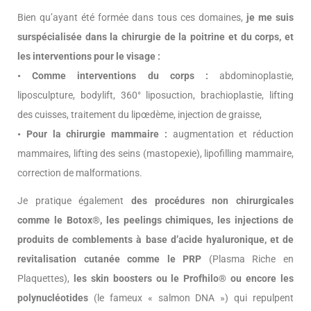
Bien qu’ayant été formée dans tous ces domaines,
je me suis
surspécialisée dans la chirurgie de la poitrine et du corps, et
les interventions pour le visage :
• Comme interventions du corps :
abdominoplastie,
liposculpture, bodylift, 360° liposuction, brachioplastie, lifting
des cuisses, traitement du lipœdème, injection de graisse,
• Pour la chirurgie mammaire :
augmentation et réduction
mammaires, lifting des seins (mastopexie), lipofilling mammaire,
correction de malformations.
Je pratique également
des procédures non chirurgicales
comme le Botox®, les peelings chimiques, les injections de
produits de comblements à base d’acide hyaluronique, et de
revitalisation cutanée comme le PRP
(Plasma Riche en
Plaquettes),
les skin boosters ou le Profhilo® ou encore les
polynucléotides
(le fameux « salmon DNA ») qui repulpent