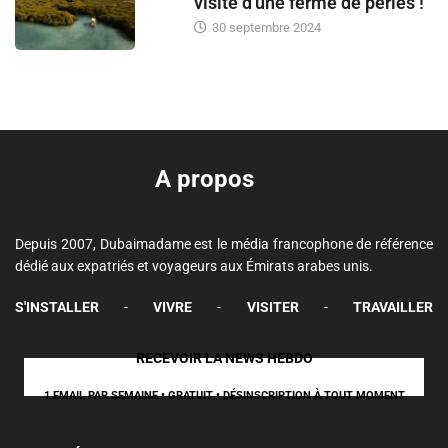
visite d'une ferme de perles !
30 septembre 2024
A propos
Depuis 2007, Dubaimadame est le média francophone de référence
dédié aux expatriés et voyageurs aux Émirats arabes unis.
S'INSTALLER
-
VIVRE
-
VISITER
-
TRAVAILLER
RECEVOIR LA NEWS HEBDO
1 EMAIL PAR SEMAINE • GRATUIT • DÉSINSCRIPTION À TOUT MOMENT