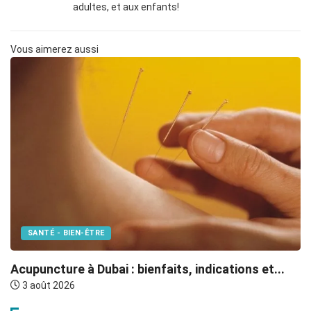
adultes, et aux enfants!
Vous aimerez aussi
SANTÉ - BIEN-ÊTRE
M
Acupuncture à Dubai : bienfaits, indications et...
Le
3 août 2026