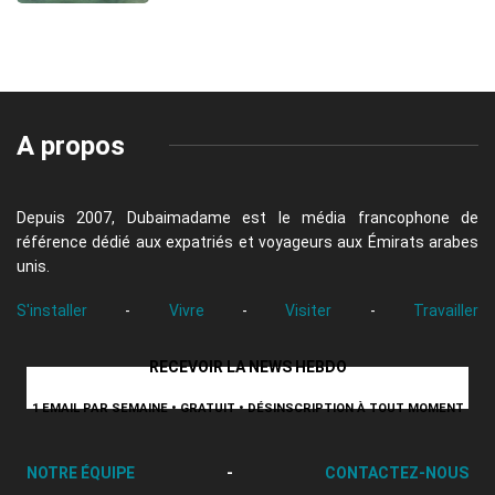
A propos
Depuis 2007, Dubaimadame est le média francophone de
référence dédié aux expatriés et voyageurs aux Émirats arabes
unis.
S'installer
-
Vivre
-
Visiter
-
Travailler
RECEVOIR LA NEWS HEBDO
1 EMAIL PAR SEMAINE • GRATUIT • DÉSINSCRIPTION À TOUT MOMENT
NOTRE ÉQUIPE
-
CONTACTEZ-NOUS