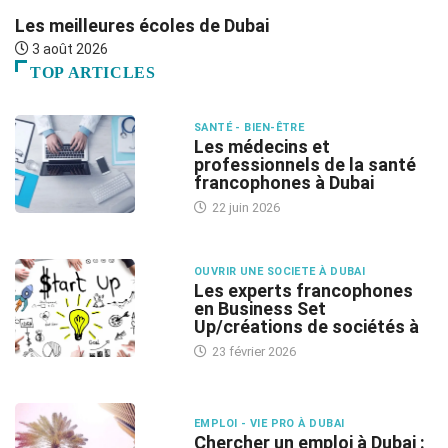
Les meilleures écoles de Dubai
G
3 août 2026
TOP ARTICLES
SANTÉ - BIEN-ÊTRE
Les médecins et
professionnels de la santé
francophones à Dubai
22 juin 2026
OUVRIR UNE SOCIETE À DUBAI
Les experts francophones
en Business Set
Up/créations de sociétés à
23 février 2026
EMPLOI - VIE PRO À DUBAI
Chercher un emploi à Dubai :