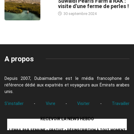
Suwaidi Pearls Farm à RAK :
visite d'une ferme de perles !
30 septembre 2024
A propos
Depuis 2007, Dubaimadame est le média francophone de
référence dédié aux expatriés et voyageurs aux Émirats arabes
unis.
S'installer
-
Vivre
-
Visiter
-
Travailler
RECEVOIR LA NEWS HEBDO
1 EMAIL PAR SEMAINE • GRATUIT • DÉSINSCRIPTION À TOUT MOMENT