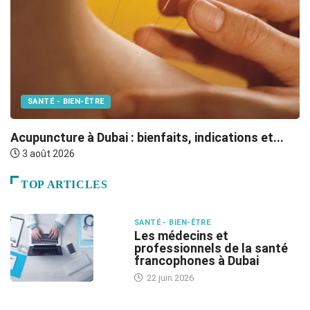
SANTÉ - BIEN-ÊTRE
M
Acupuncture à Dubai : bienfaits, indications et...
Le
3 août 2026
TOP ARTICLES
SANTÉ - BIEN-ÊTRE
Les médecins et
professionnels de la santé
francophones à Dubai
22 juin 2026