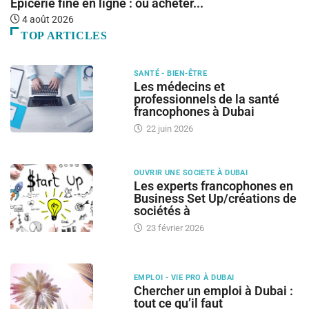
Épicerie fine en ligne : où acheter...
Ba
4 août 2026
TOP ARTICLES
SANTÉ - BIEN-ÊTRE
Les médecins et
professionnels de la santé
francophones à Dubai
22 juin 2026
OUVRIR UNE SOCIETE À DUBAI
Les experts francophones en
Business Set Up/créations de
sociétés à
23 février 2026
EMPLOI - VIE PRO À DUBAI
Chercher un emploi à Dubai :
tout ce qu’il faut