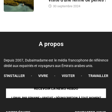
30 septembre 2024
A propos
Depuis 2007, Dubaimadame est le média francophone de référence
dédié aux expatriés et voyageurs aux Émirats arabes unis.
S'INSTALLER
-
VIVRE
-
VISITER
-
TRAVAILLER
RECEVOIR LA NEWS HEBDO
1 EMAIL PAR SEMAINE • GRATUIT • DÉSINSCRIPTION À TOUT MOMENT