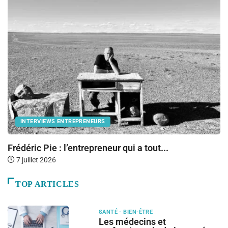
INTERVIEWS ENTREPRENEURS
Frédéric Pie : l’entrepreneur qui a tout...
E
S
7 juillet 2026
TOP ARTICLES
SANTÉ - BIEN-ÊTRE
Les médecins et