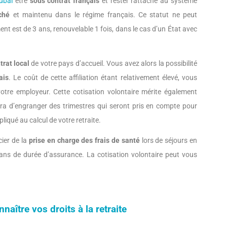
Dubai
être
sous contrat français
et rester rattaché au système
ché
et maintenu dans le régime français. Ce statut ne peut
nt est de 3 ans, renouvelable 1 fois, dans le cas d’un État avec
trat local
de votre pays d’accueil. Vous avez alors la possibilité
ais
. Le coût de cette affiliation étant relativement élevé, vous
otre employeur. Cette cotisation volontaire mérite également
ttra d’engranger des trimestres qui seront pris en compte pour
liqué au calcul de votre retraite.
cier de la
prise en charge des frais de santé
lors de séjours en
 ans de durée d’assurance. La cotisation volontaire peut vous
naître vos droits à la retraite