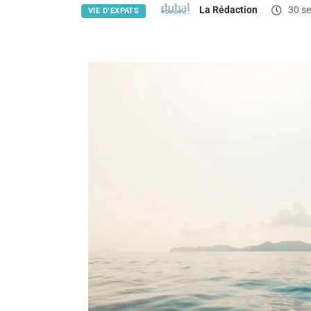
La Rédaction
30 s
VIE D’EXPATS