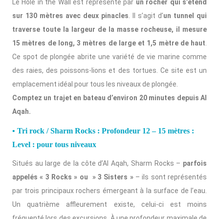
Le Hole in the Wall est représenté par
un rocher qui s’étend
sur 130 mètres avec deux pinacles
. Il s’agit d’
un tunnel qui
traverse toute la largeur de la masse rocheuse, il mesure
15 mètres de long, 3 mètres de large et 1,5 mètre de haut
.
Ce spot de plongée abrite une variété de vie marine comme
des raies, des poissons-lions et des tortues. Ce site est un
emplacement idéal pour tous les niveaux de plongée.
Comptez un trajet en bateau d’environ 20 minutes depuis Al
Aqah.
• Tri rock / Sharm Rocks : Profondeur 12 – 15 mètres :
Level : pour tous niveaux
Situés au large de la côte d’Al Aqah, Sharm Rocks –
parfois
appelés « 3 Rocks » ou » 3 Sisters »
– ils sont représentés
par trois principaux rochers émergeant à la surface de l’eau.
Un quatrième affleurement existe, celui-ci est moins
fréquenté lors des excursions. À une profondeur maximale de