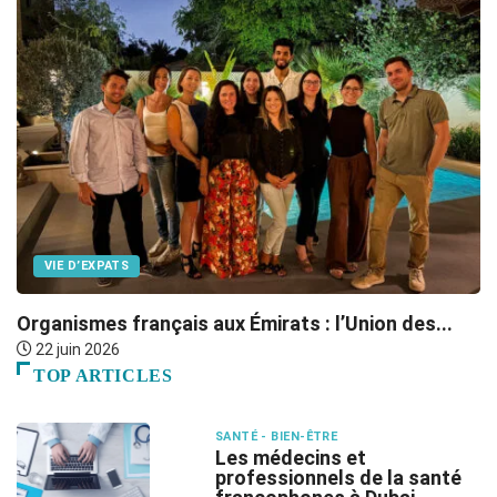
VIE D’EXPATS
Organismes français aux Émirats : l’Union des...
L
22 juin 2026
TOP ARTICLES
SANTÉ - BIEN-ÊTRE
Les médecins et
professionnels de la santé