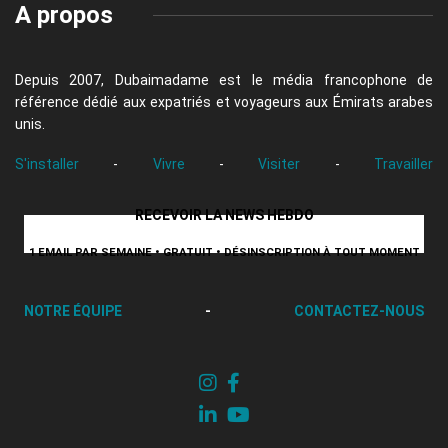
A propos
Depuis 2007, Dubaimadame est le média francophone de
référence dédié aux expatriés et voyageurs aux Émirats arabes
unis.
S'installer
-
Vivre
-
Visiter
-
Travailler
RECEVOIR LA NEWS HEBDO
1 EMAIL PAR SEMAINE • GRATUIT • DÉSINSCRIPTION À TOUT MOMENT
NOTRE ÉQUIPE
-
CONTACTEZ-NOUS