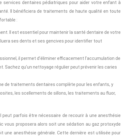
e services dentaires pédiatriques pour aider votre enfant à
té. Il bénéficiera de traitements de haute qualité en toute
ortable :
ement. Il est essentiel pour maintenir la santé dentaire de votre
luera ses dents et ses gencives pour identifier tout
sionnel, il permet d’éliminer efficacement l’accumulation de
nt. Sachez qu’un nettoyage régulier peut prévenir les caries
e de traitements dentaires complète pour les enfants, y
sites, les scellements de sillons, les traitements au fluor,
 il peut parfois être nécessaire de recourir à une anesthésie
inic vous proposera alors soit une sédation au gaz protoxyde
oit une anesthésie générale. Cette dernière est utilisée pour