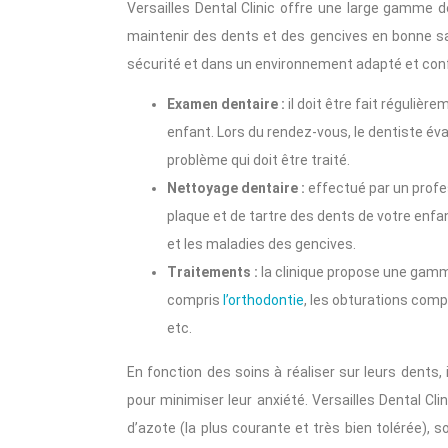
Versailles Dental Clinic offre une large gamme d
maintenir des dents et des gencives en bonne san
sécurité et dans un environnement adapté et conf
Examen dentaire :
il doit être fait régulièr
enfant. Lors du rendez-vous, le dentiste éva
problème qui doit être traité.
Nettoyage dentaire :
effectué par un profes
plaque et de tartre des dents de votre enfa
et les maladies des gencives.
Traitements :
la clinique propose une gamm
compris
l’orthodontie
, les obturations compo
etc.
En fonction des soins à réaliser sur leurs dents,
pour minimiser leur anxiété. Versailles Dental Cl
d’azote (la plus courante et très bien tolérée), s