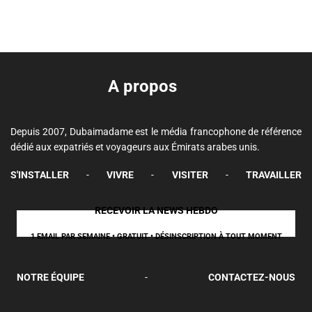
A propos
Depuis 2007, Dubaimadame est le média francophone de référence
dédié aux expatriés et voyageurs aux Émirats arabes unis.
S'INSTALLER
-
VIVRE
-
VISITER
-
TRAVAILLER
RECEVOIR LA NEWS HEBDO
1 EMAIL PAR SEMAINE • GRATUIT • DÉSINSCRIPTION À TOUT MOMENT
NOTRE ÉQUIPE
-
CONTACTEZ-NOUS