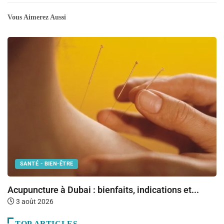
Vous Aimerez Aussi
SANTÉ - BIEN-ÊTRE
Fr
Acupuncture à Dubai : bienfaits, indications et...
3 août 2026
TOP ARTICLES