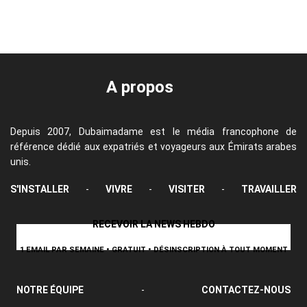
A propos
Depuis 2007, Dubaimadame est le média francophone de
référence dédié aux expatriés et voyageurs aux Émirats arabes
unis.
S'INSTALLER
-
VIVRE
-
VISITER
-
TRAVAILLER
RECEVOIR LA NEWS HEBDO
1 EMAIL PAR SEMAINE • GRATUIT • DÉSINSCRIPTION À TOUT MOMENT
NOTRE ÉQUIPE
-
CONTACTEZ-NOUS